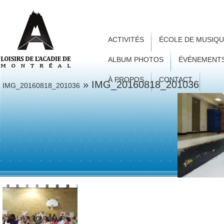
ACTIVITÉS
ÉCOLE DE MUSIQ
ALBUM PHOTOS
ÉVÉNEMENT
À PROPOS
CONTACT
» IMG_20160818_201036
IMG_20160818_201036