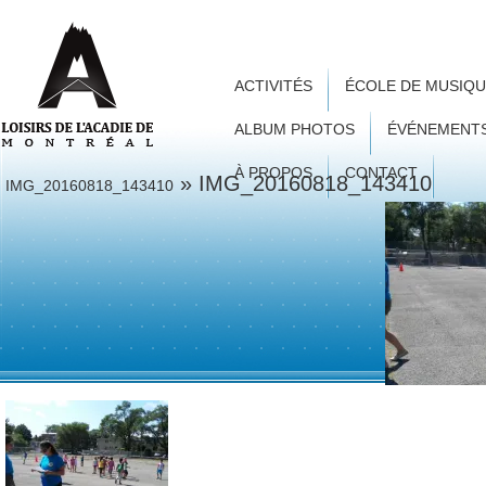
ACTIVITÉS
ÉCOLE DE MUSIQ
ALBUM PHOTOS
ÉVÉNEMENT
À PROPOS
CONTACT
» IMG_20160818_143410
IMG_20160818_143410