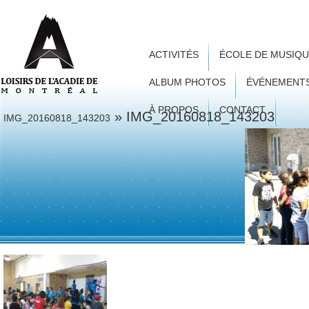
ACTIVITÉS
ÉCOLE DE MUSIQ
ALBUM PHOTOS
ÉVÉNEMENT
À PROPOS
CONTACT
» IMG_20160818_143203
IMG_20160818_143203