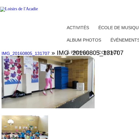
ACTIVITÉS
ÉCOLE DE MUSIQU
ALBUM PHOTOS
ÉVÉNEMENT
» IMG_20160805_131707
À PROPOS
CONTACT
IMG_20160805_131707