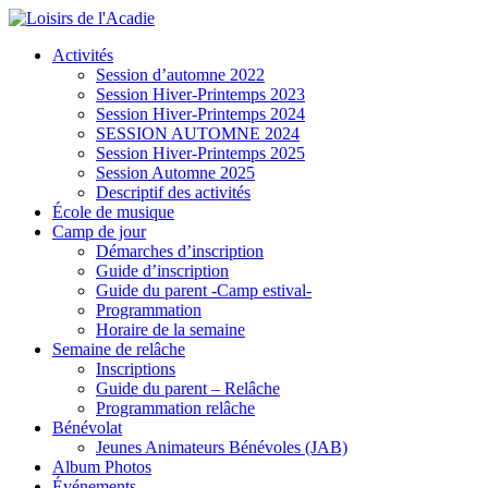
Activités
Session d’automne 2022
Session Hiver-Printemps 2023
Session Hiver-Printemps 2024
SESSION AUTOMNE 2024
Session Hiver-Printemps 2025
Session Automne 2025
Descriptif des activités
École de musique
Camp de jour
Démarches d’inscription
Guide d’inscription
Guide du parent -Camp estival-
Programmation
Horaire de la semaine
Semaine de relâche
Inscriptions
Guide du parent – Relâche
Programmation relâche
Bénévolat
Jeunes Animateurs Bénévoles (JAB)
Album Photos
Événements