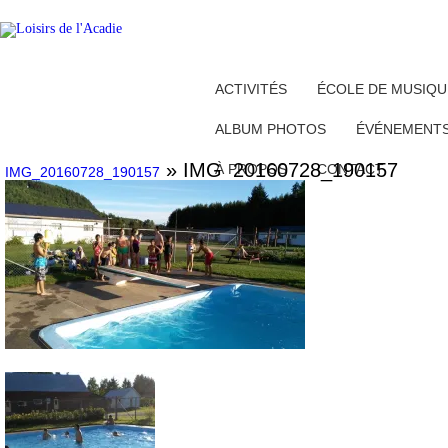
ACTIVITÉS
ÉCOLE DE MUSIQU
ALBUM PHOTOS
ÉVÉNEMENT
» IMG_20160728_190157
À PROPOS
CONTACT
IMG_20160728_190157