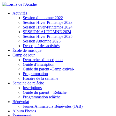
Activités
Session d’automne 2022
Session Hiver-Printemps 2023
Session Hiver-Printemps 2024
SESSION AUTOMNE 2024
Session Hiver-Printemps 2025
Session Automne 2025
Descriptif des activités
École de musique
Camp de jour
Démarches d’inscription
Guide d’inscription
Guide du parent -Camp estival-
Programmation
Horaire de la semaine
Semaine de relâche
Inscriptions
Guide du parent – Relâche
Programmation relâche
Bénévolat
Jeunes Animateurs Bénévoles (JAB)
Album Photos
Événements