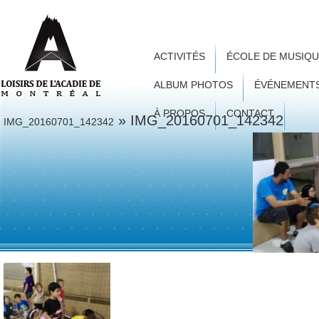
ACTIVITÉS
ÉCOLE DE MUSIQ
ALBUM PHOTOS
ÉVÉNEMENT
À PROPOS
CONTACT
» IMG_20160701_142342
IMG_20160701_142342