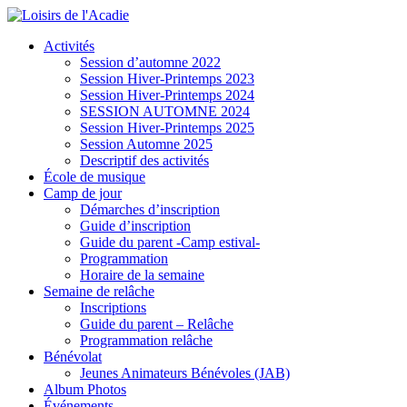
Activités
Session d’automne 2022
Session Hiver-Printemps 2023
Session Hiver-Printemps 2024
SESSION AUTOMNE 2024
Session Hiver-Printemps 2025
Session Automne 2025
Descriptif des activités
École de musique
Camp de jour
Démarches d’inscription
Guide d’inscription
Guide du parent -Camp estival-
Programmation
Horaire de la semaine
Semaine de relâche
Inscriptions
Guide du parent – Relâche
Programmation relâche
Bénévolat
Jeunes Animateurs Bénévoles (JAB)
Album Photos
Événements