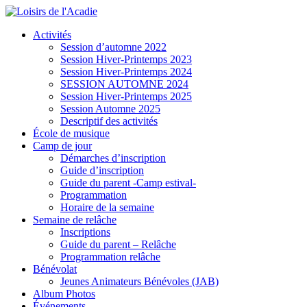
Activités
Session d’automne 2022
Session Hiver-Printemps 2023
Session Hiver-Printemps 2024
SESSION AUTOMNE 2024
Session Hiver-Printemps 2025
Session Automne 2025
Descriptif des activités
École de musique
Camp de jour
Démarches d’inscription
Guide d’inscription
Guide du parent -Camp estival-
Programmation
Horaire de la semaine
Semaine de relâche
Inscriptions
Guide du parent – Relâche
Programmation relâche
Bénévolat
Jeunes Animateurs Bénévoles (JAB)
Album Photos
Événements