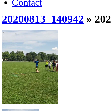
Contact
20200813_140942
» 202