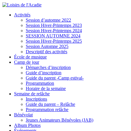
Activités
Session d’automne 2022
Session Hiver-Printemps 2023
Session Hiver-Printemps 2024
SESSION AUTOMNE 2024
Session Hiver-Printemps 2025
Session Automne 2025
Descriptif des activités
École de musique
Camp de jour
Démarches d’inscription
Guide d’inscription
Guide du parent -Camp estival-
Programmation
Horaire de la semaine
Semaine de relâche
Inscriptions
Guide du parent – Relâche
Programmation relâche
Bénévolat
Jeunes Animateurs Bénévoles (JAB)
Album Photos
Événements